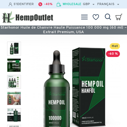
GBP
FRANÇAIS
S'IDENTIFIER
-40%
WHOLESALE
Starhonor Huile de Chanvre Haute Puissance 100 000 mg (60 ml) –
Extrait Premium, USA
Hot
-60 %