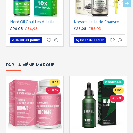
Nord Oil Gouttes d’Huile de Chanvre 50000mg – Formule CBD Bio pour le Stress et le Sommeil | Fabriqué aux États-Unis
Novads Huile de Chanvre Haute Puissance – 50 000 mg d’Extrait de Chanvre Premium, 60 ml (Formule Avancée)
£26,08
£86,93
£26,08
£86,93
Ajouter au panier
Ajouter au panier
PAR LA MÊME MARQUE
Hot
Wholesale
-60 %
Hot
-65 %