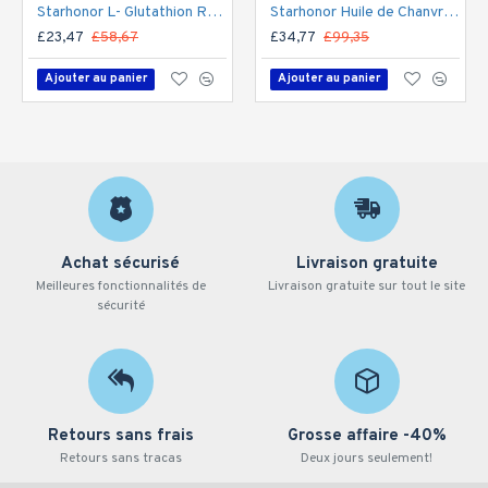
Starhonor L- Glutathion Réduit Softgels 1000mg (60 Capsules), NAC N-Acétyl-Cystéine Supplémen
Starhonor Huile de Chanvre 95% 100000mg – Gouttes de CBD Haute Puissance 60ml | Extrait Naturel de Chanvre pour la Relaxation et le Bien-Être, Made in USA
£23,47
£58,67
£34,77
£99,35
Ajouter au panier
Ajouter au panier
Achat sécurisé
Livraison gratuite
Meilleures fonctionnalités de
Livraison gratuite sur tout le site
sécurité
Retours sans frais
Grosse affaire -40%
Retours sans tracas
Deux jours seulement!