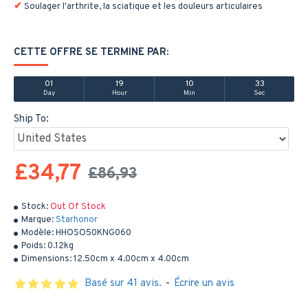
Soulager l'arthrite, la sciatique et les douleurs articulaires
CETTE OFFRE SE TERMINE PAR:
01
19
10
33
Day
Hour
Min
Sec
Ship To:
£34,77
£86,93
Stock:
Out Of Stock
Marque:
Starhonor
Modèle:
HHOSO50KNG060
Poids:
0.12kg
Dimensions:
12.50cm x 4.00cm x 4.00cm
Basé sur 41 avis.
-
Écrire un avis