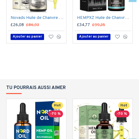
Novads Huile de Chanvre Haute Puissance – 50 000 mg d’Extrait de Chanvre Premium, 60 ml (Formule Avancée)
HEMPXZ Huile de Chanvre 50000mg – Extrait de Chanvre Bio Ultra-Purifié pour le Calme, la Concentration & le Bien-Être – 60ml, Fabriqué aux États-Unis
£26,08
£86,93
£34,77
£99,35
Ajouter au panier
Ajouter au panier
TU POURRAIS AUSSI AIMER
Hot
Hot
-70 %
-70 %