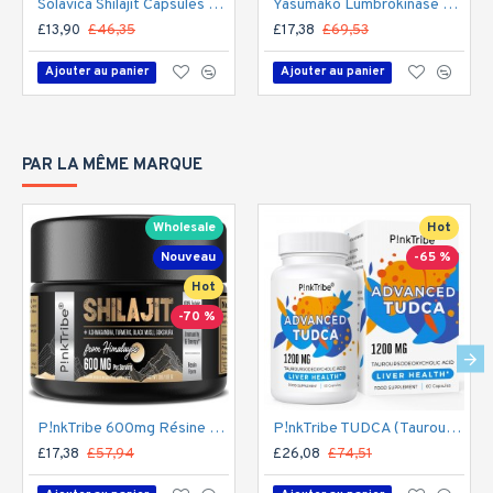
Solavica Shilajit Capsules avec Ashwagandha, 1300mg par portion 60 Capsules
Yasumako Lumbrokinase + Nattokinase & Levure de Riz Rouge – Soutien Puissant pour le Système Cardiovasculaire – 60 Gélules
£13,90
£46,35
£17,38
£69,53
Ajouter au panier
Ajouter au panier
PAR LA MÊME MARQUE
Wholesale
Hot
Nouveau
-65 %
Hot
-70 %
P!nkTribe 600mg Résine de Shilajit de l'Himalaya avec plantes ayurvédiques - 30g
P!nkTribe TUDCA (Tauroursodeoxycholic Acid) Supplément de Soutien au Foie 1200mg par Portion 60 Capsules
£17,38
£57,94
£26,08
£74,51