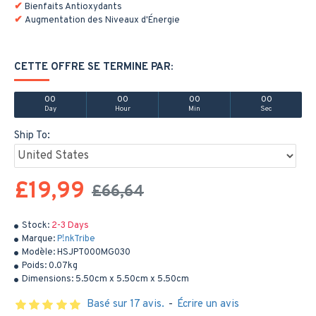
Bienfaits Antioxydants
Augmentation des Niveaux d'Énergie
CETTE OFFRE SE TERMINE PAR:
00
00
00
00
Day
Hour
Min
Sec
Ship To:
£19,99
£66,64
Stock:
2-3 Days
Marque:
P!nkTribe
Modèle:
HSJPT000MG030
Poids:
0.07kg
Dimensions:
5.50cm x 5.50cm x 5.50cm
Basé sur 17 avis.
-
Écrire un avis