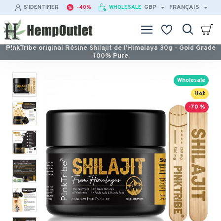
GBP
FRANÇAIS
S'IDENTIFIER
-40%
WHOLESALE
P!nkTribe original Résine Shilajit de l'Himalaya 30g - Gold Grade
100% Pure
Wholesale
Hot
-70 %