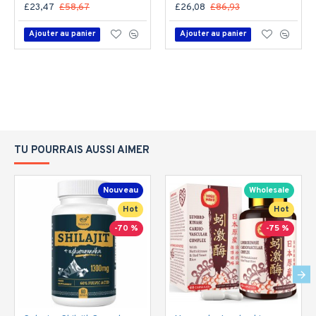
£23,47
£58,67
£26,08
£86,93
Ajouter au panier
Ajouter au panier
TU POURRAIS AUSSI AIMER
Nouveau
Wholesale
Hot
Hot
-70 %
-75 %