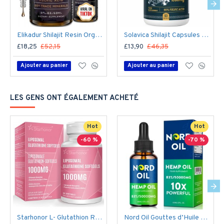
Elikadur Shilajit Resin Organic Supplément liquide, 60 ml
Solavica Shilajit Capsules avec Ashwagandha, 1300mg par portion 60 Capsules
£18,25
£52,15
£13,90
£46,35
Ajouter au panier
Ajouter au panier
LES GENS ONT ÉGALEMENT ACHETÉ
Hot
Hot
-60 %
-70 %
Starhonor L- Glutathion Réduit Softgels 1000mg (60 Capsules), NAC N-Acétyl-Cystéine Supplémen
Nord Oil Gouttes d’Huile de Chanvre 50000mg – Formule CBD Bio pour le Stress et le Sommeil | Fabriqué aux États-Unis